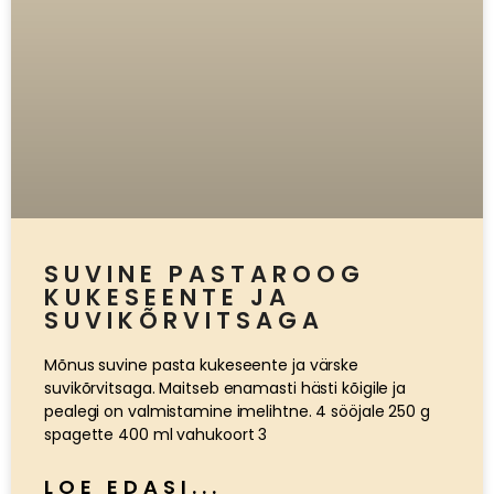
SUVINE PASTAROOG
KUKESEENTE JA
SUVIKÕRVITSAGA
Mõnus suvine pasta kukeseente ja värske
suvikõrvitsaga. Maitseb enamasti hästi kõigile ja
pealegi on valmistamine imelihtne. 4 sööjale 250 g
spagette 400 ml vahukoort 3
LOE EDASI...