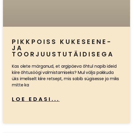
PIKKPOISS KUKESEENE-
JA
TOORJUUSTUTÄIDISEGA
Kas olete märganud, et argipäeva õhtul napib ideid
kiire õhtusöögi valmistamiseks? Mul välja pakkuda
üks imeliselt kiire retsept, mis sobib sügisesse ja miks
mitte ka
LOE EDASI...