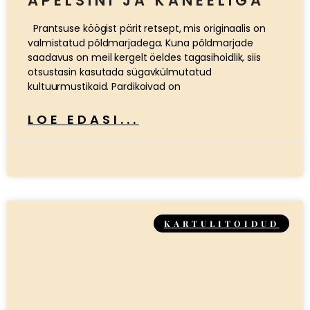
APELSINI JA KANEELIGA
Prantsuse köögist pärit retsept, mis originaalis on
valmistatud põldmarjadega. Kuna põldmarjade
saadavus on meil kergelt öeldes tagasihoidlik, siis
otsustasin kasutada sügavkülmutatud
kultuurmustikaid. Pardikoivad on
LOE EDASI...
KARTULITOIDUD