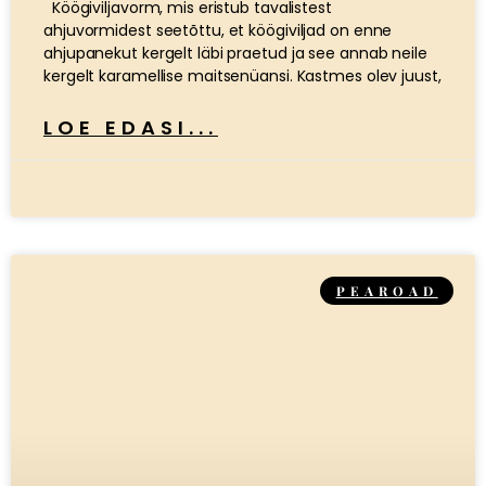
Köögiviljavorm, mis eristub tavalistest
ahjuvormidest seetõttu, et köögiviljad on enne
ahjupanekut kergelt läbi praetud ja see annab neile
kergelt karamellise maitsenüansi. Kastmes olev juust,
LOE EDASI...
PEAROAD