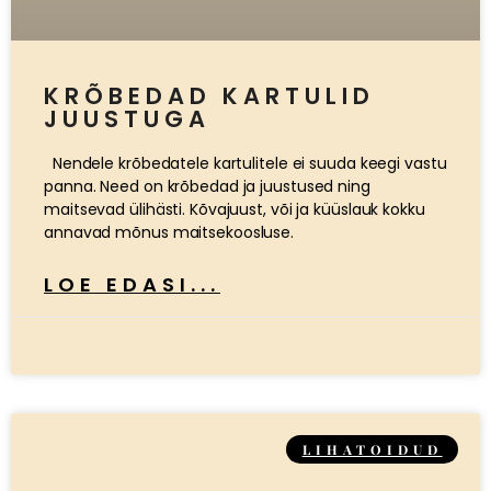
KRÕBEDAD KARTULID
JUUSTUGA
Nendele krõbedatele kartulitele ei suuda keegi vastu
panna. Need on krõbedad ja juustused ning
maitsevad ülihästi. Kõvajuust, või ja küüslauk kokku
annavad mõnus maitsekoosluse.
LOE EDASI...
LIHATOIDUD