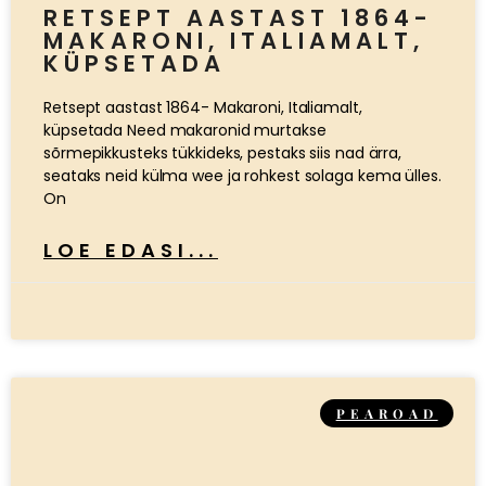
RETSEPT AASTAST 1864-
MAKARONI, ITALIAMALT,
KÜPSETADA
Retsept aastast 1864- Makaroni, Italiamalt,
küpsetada Need makaronid murtakse
sõrmepikkusteks tükkideks, pestaks siis nad ärra,
seataks neid külma wee ja rohkest solaga kema ülles.
On
LOE EDASI...
PEAROAD