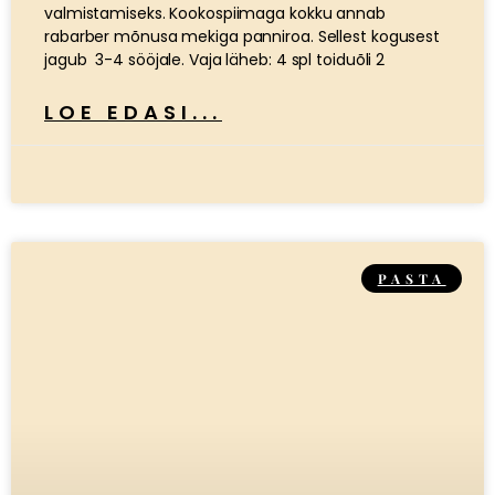
valmistamiseks. Kookospiimaga kokku annab
rabarber mõnusa mekiga panniroa. Sellest kogusest
jagub 3-4 sööjale. Vaja läheb: 4 spl toiduõli 2
LOE EDASI...
PASTA