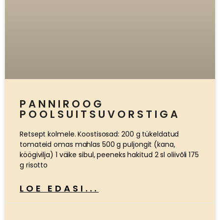
PANNIROOG
POOLSUITSUVORSTIGA
Retsept kolmele. Koostisosad: 200 g tükeldatud
tomateid omas mahlas 500 g puljongit (kana,
köögivilja) 1 väike sibul, peeneks hakitud 2 sl oliivõli 175
g risotto
LOE EDASI...