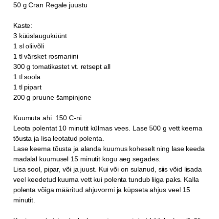
50 g Cran Regale juustu
Kaste:
3 küüslauguküünt
1 sl oliivõli
1 tl värsket rosmariini
300 g tomatikastet vt. retsept all
1 tl soola
1 tl pipart
200 g pruune šampinjone
Kuumuta ahi 150 C-ni.
Leota polentat 10 minutit külmas vees. Lase 500 g vett keema
tõusta ja lisa leotatud polenta.
Lase keema tõusta ja alanda kuumus koheselt ning lase keeda
madalal kuumusel 15 minutit kogu aeg segades.
Lisa sool, pipar, või ja juust. Kui või on sulanud, siis võid lisada
veel keedetud kuuma vett kui polenta tundub liiga paks. Kalla
polenta võiga määritud ahjuvormi ja küpseta ahjus veel 15
minutit.