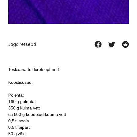
Jaga retsepti
Toskaana toiduretsept nr. 1
Koostisosad:
Polenta:
160 g polentat
350 g külma vett
ca 500 g keedetud kuuma vett
0,5 tl soola
0,5 tl pipart
50 g võid