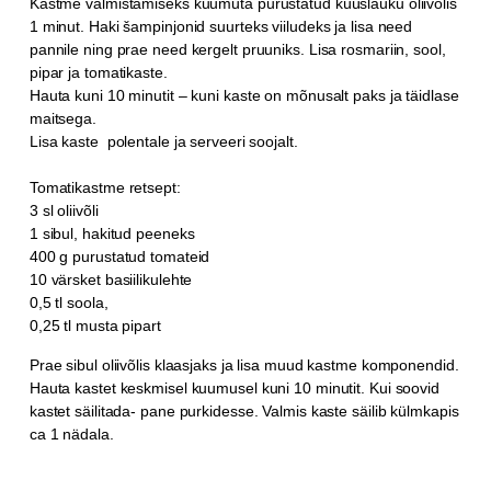
Kastme valmistamiseks kuumuta purustatud küüslauku oliivõlis
1 minut.
Haki šampinjonid suurteks viiludeks ja lisa need
pannile ning prae need kergelt pruuniks.
Lisa rosmariin, sool,
pipar ja tomatikaste.
Hauta kuni 10 minutit – kuni kaste on mõnusalt paks ja täidlase
maitsega.
Lisa kaste polentale ja serveeri soojalt.
Tomatikastme retsept:
3 sl oliivõli
1 sibul, hakitud peeneks
400 g purustatud tomateid
10 värsket basiilikulehte
0,5 tl soola,
0,25 tl musta pipart
Prae sibul oliivõlis klaasjaks ja lisa muud kastme komponendid.
Hauta kastet keskmisel kuumusel kuni 10 minutit. Kui soovid
kastet säilitada- pane purkidesse. Valmis kaste säilib külmkapis
ca 1 nädala.