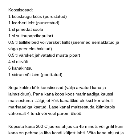
Koostisosad:
1 küüslaugu küüs (purustatud)
1 loorberi leht (purustatud)
1 sl jämedat soola
1 sl suitsupaprikapulbrit
0,5 tl tšillihelbed või värsket tšillit (seemned eemaldatud ja
väga peeneks hakitud)
0,5 tl värskelt jahvatatud musta pipart
4 sl oliivõli
6 kanakintsu
1 sidrun või laim (poolitatud)
Sega kokku kõik koostisosad (välja arvatud kana ja
laim/sidrun). Pane kana koos koos marinaadiga kaussi
maitsestuma. Jälgi, et kõik kanatükid oleksid korralikult
marinaadiga kaetud. Lase kanal maitsestuda külmkapis
vähemalt 4 tundi või veel parem üleöö.
Küpseta kana 200 C juures ahjus ca 45 minutit või grillil kuni
kana on pehme ja liha kondi küljest lahti. Võta kana ahjust ja