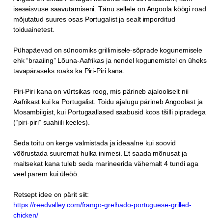
iseseisvuse saavutamiseni. Tänu sellele on Angoola köögi road
mõjutatud suures osas Portugalist ja sealt imporditud
toiduainetest.
Pühapäevad on sünoomiks grillimisele-sõprade kogunemisele
ehk “braaiing” Lõuna-Aafrikas ja nendel kogunemistel on üheks
tavapäraseks roaks ka Piri-Piri kana.
Piri-Piri kana on vürtsikas roog, mis pärineb ajalooliselt nii
Aafrikast kui ka Portugalist. Toidu ajalugu pärineb Angoolast ja
Mosambiigist, kui Portugaallased saabusid koos tšilli pipradega
(“piri-piri” suahiili keeles).
Seda toitu on kerge valmistada ja ideaalne kui soovid
võõrustada suuremat hulka inimesi. Et saada mõnusat ja
maitsekat kana tuleb seda marineerida vähemalt 4 tundi aga
veel parem kui üleöö.
Retsept idee on pärit siit:
https://reedvalley.com/frango-grelhado-portuguese-grilled-
chicken/