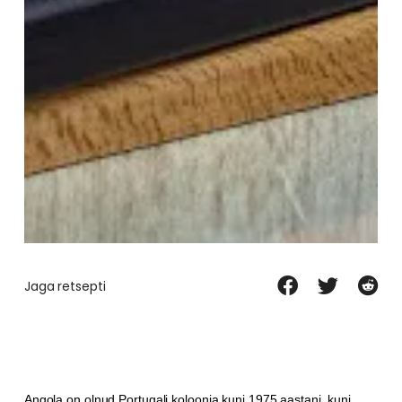
Jaga retsepti
Angola on olnud Portugali koloonia kuni 1975.aastani, kuni