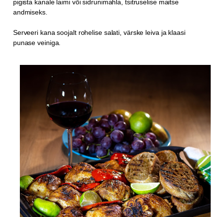
pigista kanale laimi või sidrunimahla, tsitruselise maitse
andmiseks.
Serveeri kana soojalt rohelise salati, värske leiva ja klaasi
punase veiniga.