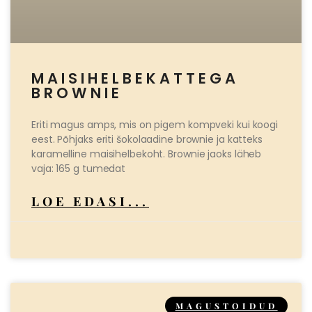
MAISIHELBEKATTEGA
BROWNIE
Eriti magus amps, mis on pigem kompveki kui koogi
eest. Põhjaks eriti šokolaadine brownie ja katteks
karamelline maisihelbekoht. Brownie jaoks läheb
vaja: 165 g tumedat
LOE EDASI...
MAGUSTOIDUD