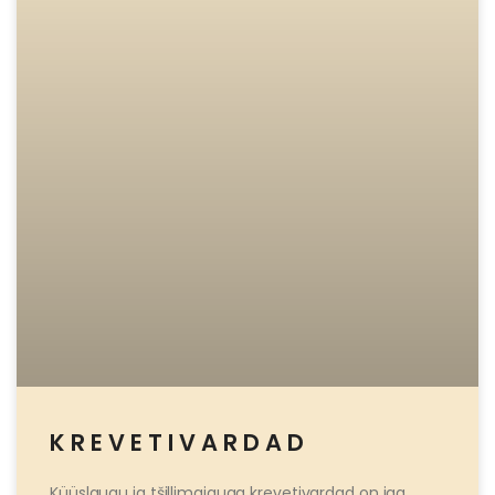
KREVETIVARDAD
Küüslaugu ja tšillimaiguga krevetivardad on iga