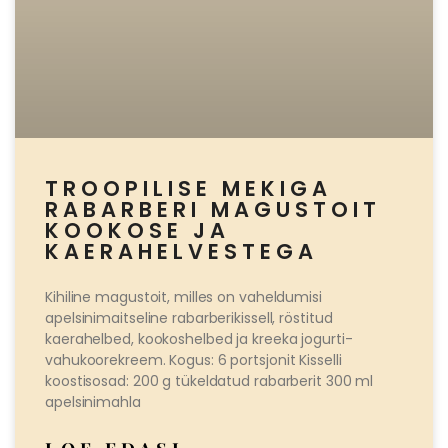
TROOPILISE MEKIGA
RABARBERI MAGUSTOIT
KOOKOSE JA
KAERAHELVESTEGA
Kihiline magustoit, milles on vaheldumisi
apelsinimaitseline rabarberikissell, röstitud
kaerahelbed, kookoshelbed ja kreeka jogurti-
vahukoorekreem. Kogus: 6 portsjonit Kisselli
koostisosad: 200 g tükeldatud rabarberit 300 ml
apelsinimahla