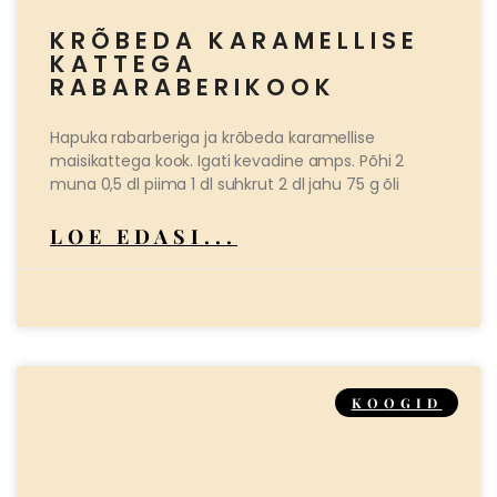
KRÕBEDA KARAMELLISE
KATTEGA
RABARABERIKOOK
Hapuka rabarberiga ja krõbeda karamellise
maisikattega kook. Igati kevadine amps. Põhi 2
muna 0,5 dl piima 1 dl suhkrut 2 dl jahu 75 g õli
LOE EDASI...
KOOGID