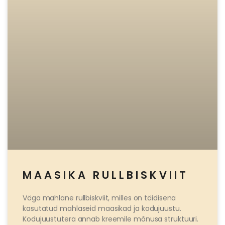
MAASIKA RULLBISKVIIT
Väga mahlane rullbiskviit, milles on täidisena
kasutatud mahlaseid maasikad ja kodujuustu.
Kodujuustutera annab kreemile mõnusa struktuuri.