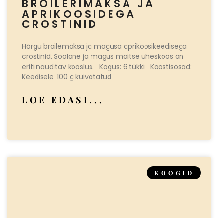
BROILERIMAKSA JA
APRIKOOSIDEGA
CROSTINID
Hõrgu broilemaksa ja magusa aprikoosikeedisega
crostinid. Soolane ja magus maitse üheskoos on
eriti nauditav kooslus. Kogus: 6 tükki Koostisosad:
Keedisele: 100 g kuivatatud
LOE EDASI...
KOOGID