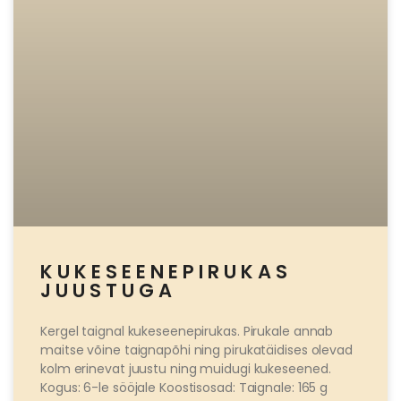
KUKESEENEPIRUKAS
JUUSTUGA
Kergel taignal kukeseenepirukas. Pirukale annab
maitse võine taignapõhi ning pirukatäidises olevad
kolm erinevat juustu ning muidugi kukeseened.
Kogus: 6-le sööjale Koostisosad: Taignale: 165 g