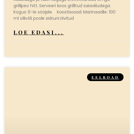
grillipeo hitt. Serveeri koos grillitud saiaviiludega.
Kogus: 6-le sööjale Koostisosad: Marinaadile: 100
ml oliivõli poole sidruni riivitud
LOE EDASI...
EELROAD