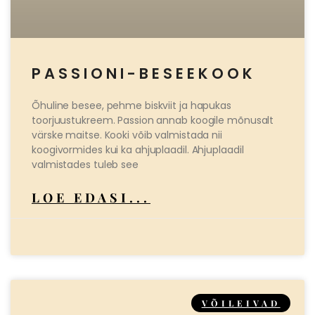
PASSIONI-BESEEKOOK
Õhuline besee, pehme biskviit ja hapukas
toorjuustukreem. Passion annab koogile mõnusalt
värske maitse. Kooki võib valmistada nii
koogivormides kui ka ahjuplaadil. Ahjuplaadil
valmistades tuleb see
LOE EDASI...
VÕILEIVAD