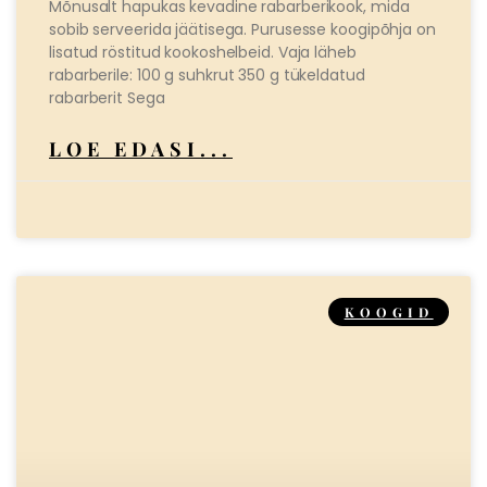
Mõnusalt hapukas kevadine rabarberikook, mida
sobib serveerida jäätisega. Purusesse koogipõhja on
lisatud röstitud kookoshelbeid. Vaja läheb
rabarberile: 100 g suhkrut 350 g tükeldatud
rabarberit Sega
LOE EDASI...
KOOGID