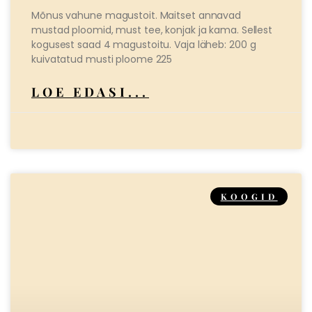
Mõnus vahune magustoit. Maitset annavad
mustad ploomid, must tee, konjak ja kama. Sellest
kogusest saad 4 magustoitu. Vaja läheb: 200 g
kuivatatud musti ploome 225
LOE EDASI...
KOOGID