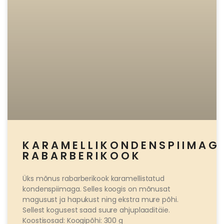
KARAMELLIKONDENSPIIMAG
RABARBERIKOOK
Üks mõnus rabarberikook karamellistatud
kondenspiimaga. Selles koogis on mõnusat
magusust ja hapukust ning ekstra mure põhi.
Sellest kogusest saad suure ahjuplaaditäie.
Koostisosad: Koogipõhi: 300 g