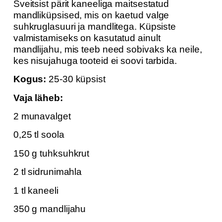
Šveitsist pärit kaneeliga maitsestatud
mandliküpsised, mis on kaetud valge
suhkruglasuuri ja mandlitega. Küpsiste
valmistamiseks on kasutatud ainult
mandlijahu, mis teeb need sobivaks ka neile,
kes nisujahuga tooteid ei soovi tarbida.
Kogus:
25-30 küpsist
Vaja läheb:
2 munavalget
0,25 tl soola
150 g tuhksuhkrut
2 tl sidrunimahla
1 tl kaneeli
350 g mandlijahu