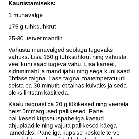
Kaunistamiseks:
1 munavalge
175 g tuhksuhkrut
25-30 tervet mandlit
Vahusta munavalged soolaga tugevaks
vahuks. Lisa 150 g tuhksuhkrut ning vahusta
veel kuni saad tugeva vahu. Lisa kaneel,
sidrunimahl ja mandlijahu ning sega kuni saad
ühtlase taigna. Lase taignal toatemperatuuril
seista ca 30 minutit, et tainas kuivaks ja seda
oleks lihtsam käsitleda.
Kaalu taignast ca 20 g tükikesed ning veereta
neist ümmargused pallikesed. Pane
pallikesed küpsetuspaberiga kaetud
ahjuplaadile ning vajuta pallikesed käega
lamedaks. Pane iga küpsise keskele terve