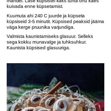
mandel. Lase küpsistel kaks tundi õhu käes
kuivada enne küpsetamist.
Kuumuta ahi 240 C juurde ja küpseta
küpsiseid 3-5 minutit. Küpsised peaksid jääma
väga kerge pruunika varjundiga.
Valmista kaunistamiseks glasuur. Selleks
sega kokku munavalge ja tuhksuhkur.
Kaunista küpsised glasuuriga.