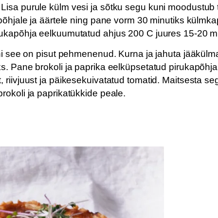
Lisa purule külm vesi ja sõtku segu kuni moodustub 
põhjale ja äärtele ning pane vorm 30 minutiks külmka
rukapõhja eelkuumutatud ahjus 200 C juures 15-20 min
ni see on pisut pehmenenud. Kurna ja jahuta jääkülma
. Pane brokoli ja paprika eelküpsetatud pirukapõhjal
riivjuust ja päikesekuivatatud tomatid. Maitsesta se
rokoli ja paprikatükkide peale.