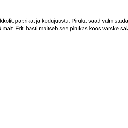
kkolit, paprikat ja kodujuustu. Piruka saad valmistad
ülmalt. Eriti hästi maitseb see pirukas koos värske sal