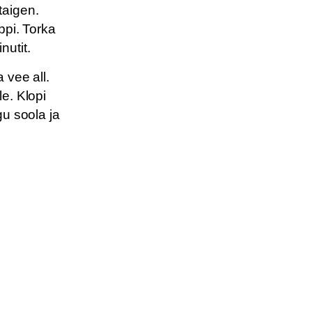
taigen.
ppi. Torka
utit.
 vee all.
e. Klopi
gu soola ja