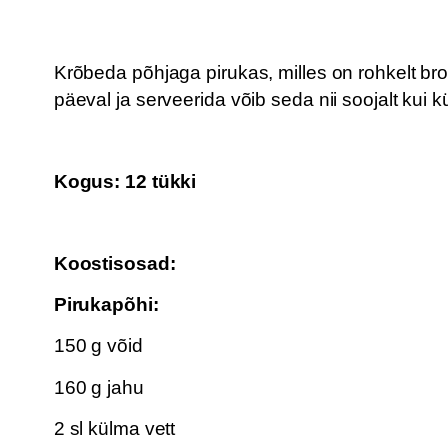
Krõbeda põhjaga pirukas, milles on rohkelt bro
päeval ja serveerida võib seda nii soojalt kui k
Kogus:
12 tükki
Koostisosad:
Pirukapõhi:
150 g võid
160 g jahu
2 sl külma vett