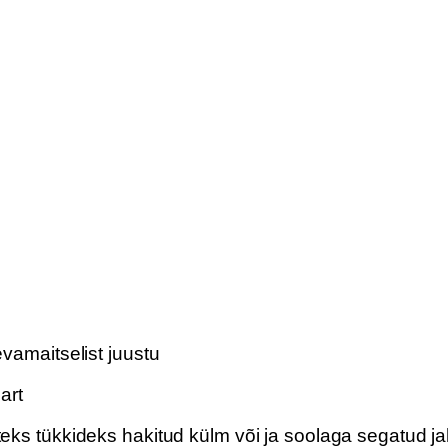
vamaitselist juustu
art
ks tükkideks hakitud külm või ja soolaga segatud ja