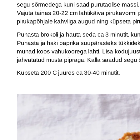
segu sõrmedega kuni saad purutaolise massi. 
Vajuta tainas 20-22 cm lahtikäiva pirukavormi 
pirukapõhjale kahvliga augud ning küpseta pi
Puhasta brokoli ja hauta seda ca 3 minutit, ku
Puhasta ja haki paprika suupärasteks tükkideks
munad koos vahukoorega lahti. Lisa kodujuust, 
jahvatatud musta pipraga. Kalla saadud segu b
Küpseta 200 C juures ca 30-40 minutit.