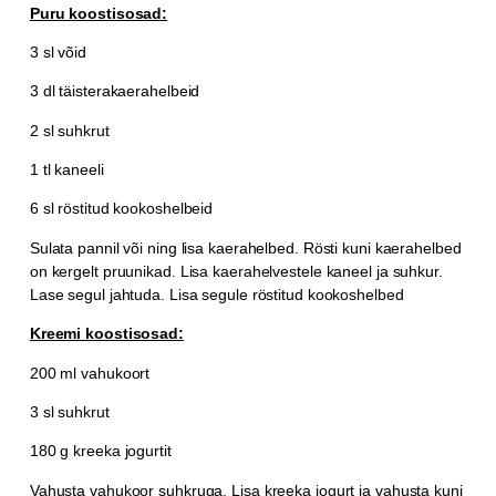
Puru koostisosad:
3 sl võid
3 dl täisterakaerahelbeid
2 sl suhkrut
1 tl kaneeli
6 sl röstitud kookoshelbeid
Sulata pannil või ning lisa kaerahelbed.
Rösti kuni kaerahelbed
on kergelt pruunikad.
Lisa kaerahelvestele kaneel ja suhkur.
Lase segul jahtuda.
Lisa segule röstitud kookoshelbed
Kreemi koostisosad:
200 ml vahukoort
3 sl suhkrut
180 g kreeka jogurtit
Vahusta vahukoor suhkruga.
Lisa kreeka jogurt ja vahusta kuni