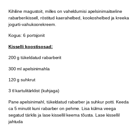
Kihiline magustoit, milles on vaheldumisi apelsinimaitseline
rabarberikissell, röstitud kaerahelbed, kookoshelbed ja kreeka
jogurti-vahukoorekreem.
Kogus: 6 portsjonit
Kisselli koostisosad:
200 g tükeldatud rabarberit
300 ml apelsinimahla
120 g suhkrut
3 tl kartulitärklist (kuhjaga)
Pane apelsinimahl, tükeldatud rabarber ja suhkur potti.
Keeda
ca 5 minutit kuni rabarber on pehme.
Lisa külma veega
segatud tärklis ja lase kissellil keema tõusta.
Lase kissellil
jahtuda