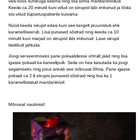
vesi koos suhkruga keema ning lisa sinna mandariiniviilud.
Keeda ca 20 minutit kuni viilud on siirupist läbi imbunud ja tõsta
siis viilud küpsetuspaberile kuivama.
Nüüd keeda siirupit edasi kuni see kergelt pruunistub ehk
karamelliseerub. Lisa punased sõstrad ning keeda ca 10
minutit kuni marjad on siirupist läbi imbunud. Lase siirupil
täielikult jahtuda.
Joogi serveerimiseks pane pokaalidesse ohtralt jääd ning lisa
igasse pokaali ka kaneelipulk. Seda on hea kasutada ka joogi
segamiseks ning pisut annab see mõnusat lõhna. Pane igasse
pokaali ca 2 tl siirupis punaseid sõstraid ning lisa ka 1
karamellistatud mandariiniviil.
Mõnusat nautimist!