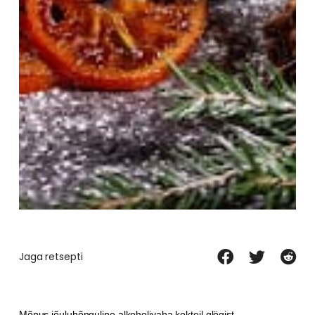
Jaga retsepti
Mõnus jõuluhõnguline alkoholivaba kokteil glögist,