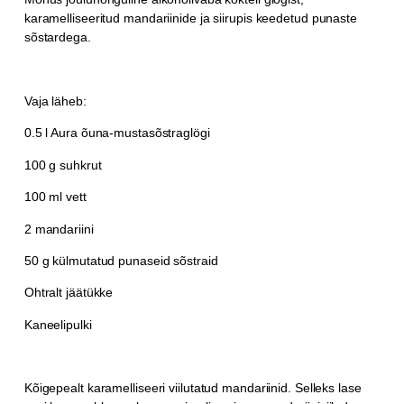
karamelliseeritud mandariinide ja siirupis keedetud punaste
sõstardega.
Vaja läheb:
0.5 l Aura õuna-mustasõstraglögi
100 g suhkrut
100 ml vett
2 mandariini
50 g külmutatud punaseid sõstraid
Ohtralt jäätükke
Kaneelipulki
Kõigepealt karamelliseeri viilutatud mandariinid. Selleks lase