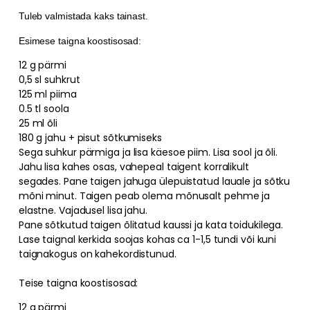
Tuleb valmistada kaks tainast.
Esimese taigna koostisosad:
12 g pärmi
0,5 sl suhkrut
125 ml piima
0.5 tl soola
25 ml õli
180 g jahu + pisut sõtkumiseks
Sega suhkur pärmiga ja lisa käesoe piim. Lisa sool ja õli.
Jahu lisa kahes osas, vahepeal taigent korralikult
segades. Pane taigen jahuga ülepuistatud lauale ja sõtku
mõni minut. Taigen peab olema mõnusalt pehme ja
elastne. Vajadusel lisa jahu.
Pane sõtkutud taigen õlitatud kaussi ja kata toidukilega.
Lase taignal kerkida soojas kohas ca 1-1,5 tundi või kuni
taignakogus on kahekordistunud.
Teise taigna koostisosad:
12 g pärmi