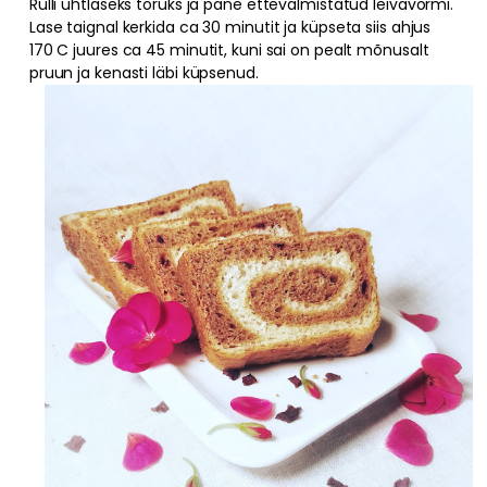
Rulli ühtlaseks toruks ja pane ettevalmistatud leivavormi.
Lase taignal kerkida ca 30 minutit ja küpseta siis ahjus
170 C juures ca 45 minutit, kuni sai on pealt mõnusalt
pruun ja kenasti läbi küpsenud.