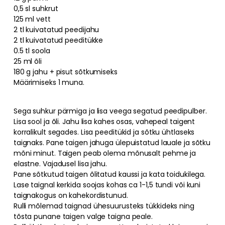
0,5 sl suhkrut
125 ml vett
2 tl kuivatatud peedijahu
2 tl kuivatatud peeditükke
0.5 tl soola
25 ml õli
180 g jahu + pisut sõtkumiseks
Määrimiseks 1 muna.
Sega suhkur pärmiga ja lisa veega segatud peedipulber.
Lisa sool ja õli. Jahu lisa kahes osas, vahepeal taigent
korralikult segades. Lisa peeditükid ja sõtku ühtlaseks
taignaks. Pane taigen jahuga ülepuistatud lauale ja sõtku
mõni minut. Taigen peab olema mõnusalt pehme ja
elastne. Vajadusel lisa jahu.
Pane sõtkutud taigen õlitatud kaussi ja kata toidukilega.
Lase taignal kerkida soojas kohas ca 1-1,5 tundi või kuni
taignakogus on kahekordistunud.
Rulli mõlemad taignad ühesuurusteks tükkideks ning
tõsta punane taigen valge taigna peale.