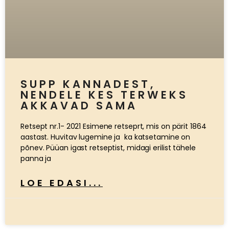
SUPP KANNADEST,
NENDELE KES TERWEKS
AKKAVAD SAMA
Retsept nr.1- 2021 Esimene retseprt, mis on pärit 1864
aastast. Huvitav lugemine ja ka katsetamine on
põnev. Püüan igast retseptist, midagi erilist tähele
panna ja
LOE EDASI...