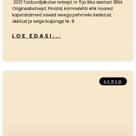
2021 Toiduväljakutse retsept nr 11 ja ikka aastast 1864
Originaalretsept: Pinatid, kömnelehti ehk noored
kapstataimed sawad weega pehmeks kedetud,
akkitud ja selge buljoniga Nr. 8
LOE EDASI...
SUPID