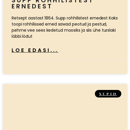
SUPP ROHHILISTEST
ERNEDEST
Retsept aastast 1864. Supp rohhilistest ernedest Kaks
toopi rohhilissed erned sawad peotud ja pestud,
pehme vee sees kedetud moosiks ja siis ühe turslaki
läbbi lödut
LOE EDASI...
SUPID