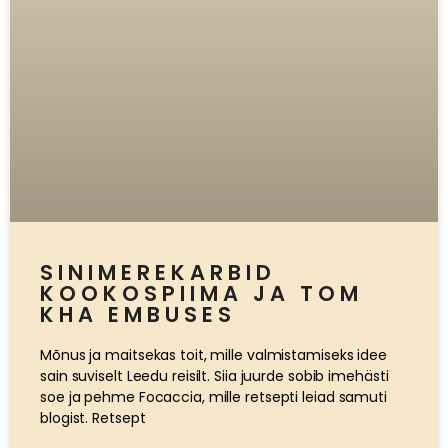
SINIMEREKARBID
KOOKOSPIIMA JA TOM
KHA EMBUSES
Mõnus ja maitsekas toit, mille valmistamiseks idee
sain suviselt Leedu reisilt. Siia juurde sobib imehästi
soe ja pehme Focaccia, mille retsepti leiad samuti
blogist. Retsept