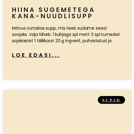
HIINA SUGEMETEGA
KANA-NUUDLISUPP
Mõnus vürtsikas supp, mis teeb südame seest
soojaks. Vaja läheb: 1 kuhjaga spl mett 3 spl tumedat
sojakastet 1 tšillikaun 20 g ingverit, puhastatud ja
LOE EDASI...
SUPID