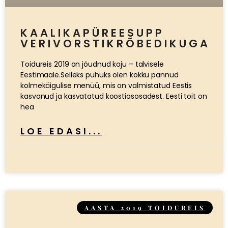
KAALIKAPÜREESUPP
VERIVORSTIKRÕBEDIKUGA
Toidureis 2019 on jõudnud koju – talvisele
Eestimaale.Selleks puhuks olen kokku pannud
kolmekäigulise menüü, mis on valmistatud Eestis
kasvanud ja kasvatatud koostiososadest. Eesti toit on
hea
LOE EDASI...
AASTA 2019 TOIDUREIS