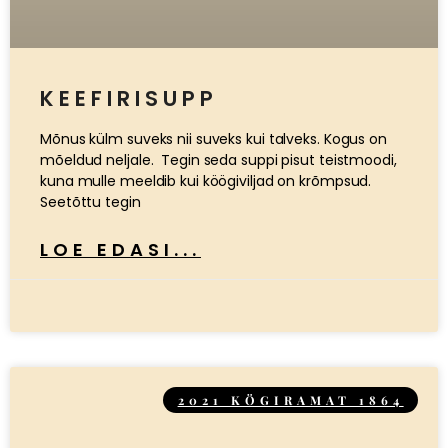
KEEFIRISUPP
Mõnus külm suveks nii suveks kui talveks. Kogus on
mõeldud neljale. Tegin seda suppi pisut teistmoodi,
kuna mulle meeldib kui köögiviljad on krõmpsud.
Seetõttu tegin
LOE EDASI...
2021 KÖGIRAMAT 1864