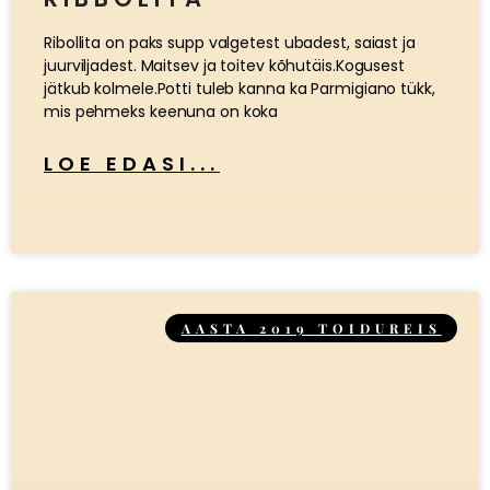
Ribollita on paks supp valgetest ubadest, saiast ja
juurviljadest. Maitsev ja toitev kõhutäis.Kogusest
jätkub kolmele.Potti tuleb kanna ka Parmigiano tükk,
mis pehmeks keenuna on koka
LOE EDASI...
AASTA 2019 TOIDUREIS