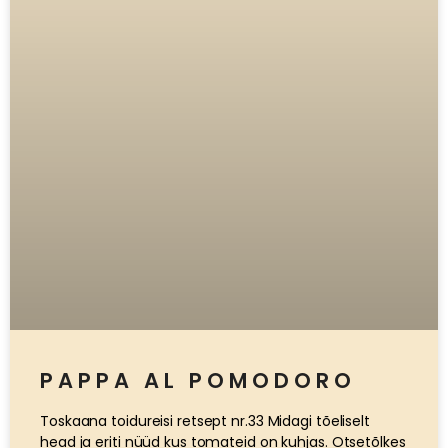
PAPPA AL POMODORO
Toskaana toidureisi retsept nr.33 Midagi tõeliselt
head ja eriti nüüd kus tomateid on kuhjas. Otsetõlkes