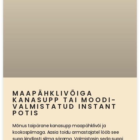
MAAPÄHKLIVÕIGA
KANASUPP TAI MOODI-
VALMISTATUD INSTANT
POTIS
Mõnus taipärane kanasupp maapähklivõi ja
kookospiimaga. Aasia toidu armastajatel lööb see
supp kindlasti silma särama. Valmistasin seda suppi