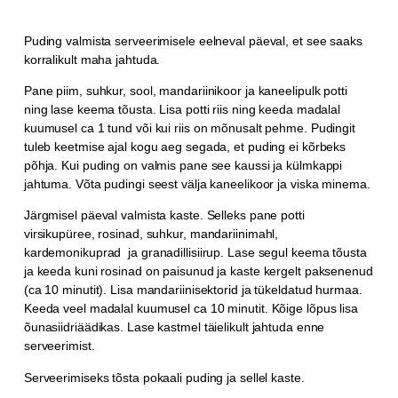
Puding valmista serveerimisele eelneval päeval, et see saaks
korralikult maha jahtuda.
Pane piim, suhkur, sool, mandariinikoor ja kaneelipulk potti
ning lase keema tõusta. Lisa potti riis ning keeda madalal
kuumusel ca 1 tund või kui riis on mõnusalt pehme. Pudingit
tuleb keetmise ajal kogu aeg segada, et puding ei kõrbeks
põhja. Kui puding on valmis pane see kaussi ja külmkappi
jahtuma. Võta pudingi seest välja kaneelikoor ja viska minema.
Järgmisel päeval valmista kaste. Selleks pane potti
virsikupüree, rosinad, suhkur, mandariinimahl,
kardemonikuprad ja granadillisiirup. Lase segul keema tõusta
ja keeda kuni rosinad on paisunud ja kaste kergelt paksenenud
(ca 10 minutit). Lisa mandariinisektorid ja tükeldatud hurmaa.
Keeda veel madalal kuumusel ca 10 minutit. Kõige lõpus lisa
õunasiidriäädikas. Lase kastmel täielikult jahtuda enne
serveerimist.
Serveerimiseks tõsta pokaali puding ja sellel kaste.