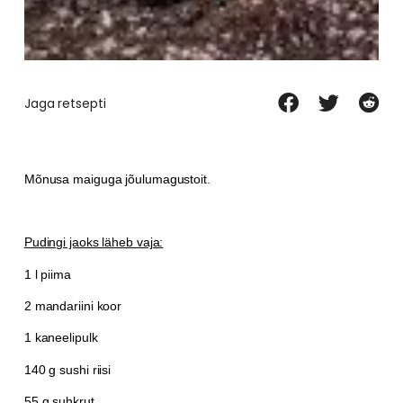
Jaga retsepti
Mõnusa maiguga jõulumagustoit.
Pudingi jaoks läheb vaja:
1 l piima
2 mandariini koor
1 kaneelipulk
140 g sushi riisi
55 g suhkrut