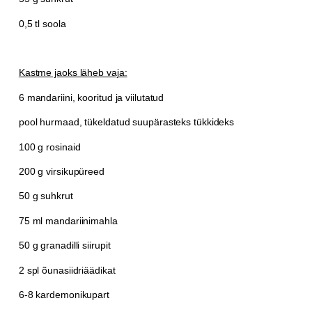
0,5 tl soola
Kastme jaoks läheb vaja:
6 mandariini, kooritud ja viilutatud
pool hurmaad, tükeldatud suupärasteks tükkideks
100 g rosinaid
200 g virsikupüreed
50 g suhkrut
75 ml mandariinimahla
50 g granadilli siirupit
2 spl õunasiidriäädikat
6-8 kardemonikupart