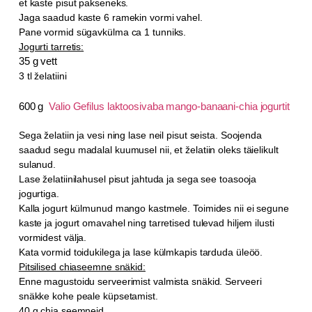
et kaste pisut pakseneks.
Jaga saadud kaste 6 ramekin vormi vahel.
Pane vormid sügavkülma ca 1 tunniks.
Jogurti tarretis:
35 g vett
3 tl želatiini
600 g
Valio Gefilus laktoosivaba mango-banaani-chia jogurtit
Sega želatiin ja vesi ning lase neil pisut seista. Soojenda
saadud segu madalal kuumusel nii, et želatiin oleks täielikult
sulanud.
Lase želatiinilahusel pisut jahtuda ja sega see toasooja
jogurtiga.
Kalla jogurt külmunud mango kastmele. Toimides nii ei segune
kaste ja jogurt omavahel ning tarretised tulevad hiljem ilusti
vormidest välja.
Kata vormid toidukilega ja lase külmkapis tarduda üleöö.
Pitsilised chiaseemne snäkid:
Enne magustoidu serveerimist valmista snäkid. Serveeri
snäkke kohe peale küpsetamist.
40 g chia seemneid