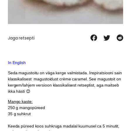
Jaga retsepti
In English
Seda magustoitu on väga kerge valmistada. Inspiratsiooni sain
klassikalisest magustoidust
crème caramel. See magustoit on
kergem/lahjem versioon klassikalisest retseptist, aga maitseb
ikka hästi 😊
Mango kaste:
250 g mangopüreed
35 g suhkrut
Keeda püreed koos suhkruga madalal kuumusel ca 5 minutit,