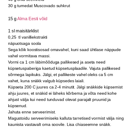
30 g tumedat Muscovado suhkrut
15 g
Alma Eesti võid
1 sl maisitärklist
0,25 tl vanilliekstrakti
näpuotsaga soola
Sega kõik koostisosad omavahel, kuni saad ühtlase näppude
vahel vormitava massi.
Vormi ca 1 cm läbimõõduga pallikesed ja aseta need
küpsetuspaberiga kaetud küpsetusplaadile. Vajuta pallikesed
sõrmega lapikuks. Jälgi, et pallikeste vahel oleks ca 5 cm
vahet, kuna snäkk valgub küpsedes laiali.
Küpseta 200 C juures ca 2-4 minutit. Jälgi snäkkide küpsemist
ahju juures, et snäkid ei läheks kõrbema ja võta need kohe
ahjust välja kui need tunduvad olevat parajalt pruunid ja
küpsenud.
Jahuta enne serveerimist.
Magustoidu serveerimiseks kalluta tarretised vormist välja ning
kaunista vastavalt oma soovile. Lisa chiaseemne snäkk.