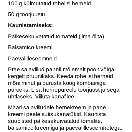
100 g külmutatud rohelisi herneid
50 g toorjuustu
Kaunistamiseks:
Päikesekuivatatud tomateid (ilma õlita)
Balsamico kreemi
Päevalilleseemneid
Prae saiaviilud pannil mõlemalt poolt võiga
kergelt pruunikaks. Keeda rohelisi herneid
mõni minut ja purusta köögikombainiga
püreeks. Lisa hernepüreele toorjuust ja sega
ühtlaseks. Viiluta kanafilee.
Määri saiaviiludele hernekreem ja pane
kreemi peale suitsukanatükid. Kaunista
suupisted päikesekuivatatud tomatite,
balsamico kreemiga ja päevalilleseemnetega.