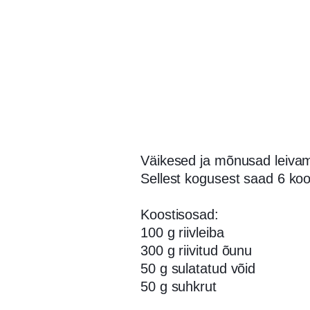
Väikesed ja mõnusad leivam
Sellest kogusest saad 6 koo
Koostisosad:
100 g riivleiba
300 g riivitud õunu
50 g sulatatud võid
50 g suhkrut