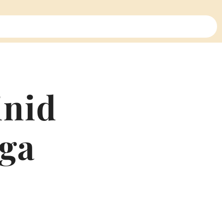
inid
ga