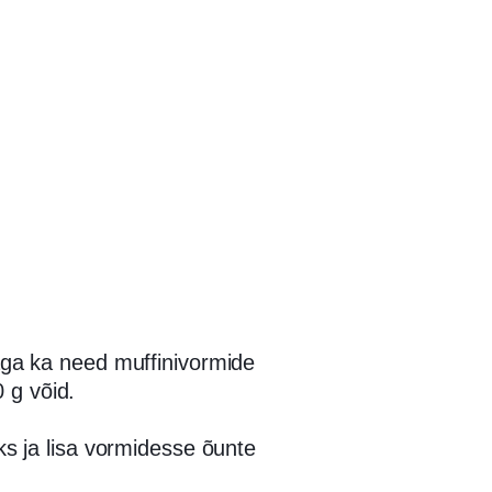
jaga ka need muffinivormide
 g võid.
s ja lisa vormidesse õunte