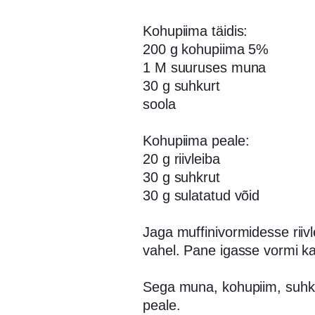
Kohupiima täidis:
200 g kohupiima 5%
1 M suuruses muna
30 g suhkurt
soola
Kohupiima peale:
20 g riivleiba
30 g suhkrut
30 g sulatatud võid
Jaga muffinivormidesse riivl
vahel. Pane igasse vormi ka
Sega muna, kohupiim, suhku
peale.