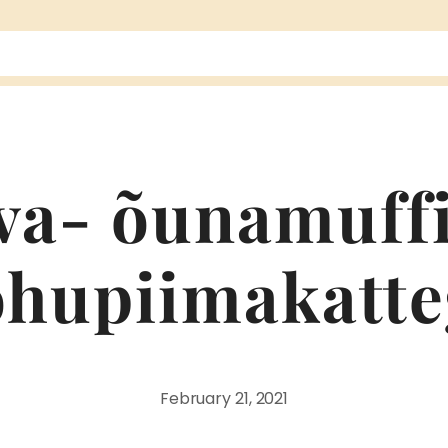
va- õunamuff
ohupiimakatte
February 21, 2021