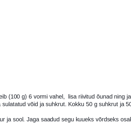
eib (100 g) 6 vormi vahel, lisa riivitud õunad ning 
 sulatatud võid ja suhkrut. Kokku 50 g suhkrut ja 50
r ja sool. Jaga saadud segu kuueks võrdseks osak