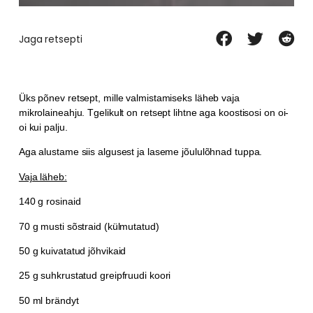
Jaga retsepti
Üks põnev retsept, mille valmistamiseks läheb vaja
mikrolaineahju. Tgelikult on retsept lihtne aga koostisosi on oi-
oi kui palju.
Aga alustame siis algusest ja laseme jõululõhnad tuppa.
Vaja läheb:
140 g rosinaid
70 g musti sõstraid (külmutatud)
50 g kuivatatud jõhvikaid
25 g suhkrustatud greipfruudi koori
50 ml brändyt