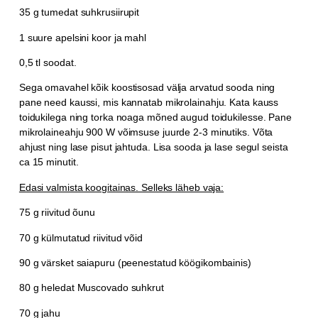
35 g tumedat suhkrusiirupit
1 suure apelsini koor ja mahl
0,5 tl soodat.
Sega omavahel kõik koostisosad välja arvatud sooda ning
pane need kaussi, mis kannatab mikrolainahju. Kata kauss
toidukilega ning torka noaga mõned augud toidukilesse. Pane
mikrolaineahju 900 W võimsuse juurde 2-3 minutiks. Võta
ahjust ning lase pisut jahtuda. Lisa sooda ja lase segul seista
ca 15 minutit.
Edasi valmista koogitainas. Selleks läheb vaja:
75 g riivitud õunu
70 g külmutatud riivitud võid
90 g värsket saiapuru (peenestatud köögikombainis)
80 g heledat Muscovado suhkrut
70 g jahu