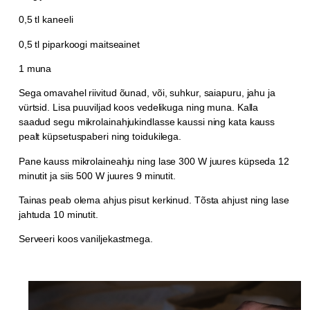
0,5 tl kaneeli
0,5 tl piparkoogi maitseainet
1 muna
Sega omavahel riivitud õunad, või, suhkur, saiapuru, jahu ja
vürtsid. Lisa puuviljad koos vedelikuga ning muna. Kalla
saadud segu mikrolainahjukindlasse kaussi ning kata kauss
pealt küpsetuspaberi ning toidukilega.
Pane kauss mikrolaineahju ning lase 300 W juures küpseda 12
minutit ja siis 500 W juures 9 minutit.
Tainas peab olema ahjus pisut kerkinud. Tõsta ahjust ning lase
jahtuda 10 minutit.
Serveeri koos vaniljekastmega.