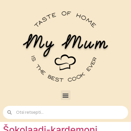
Šokolaadi-kardemoni