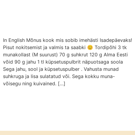
In English Mõnus kook mis sobib imehästi Isadepäevaks!
Pisut nokitsemist ja valmis ta saabki 😊 Tordipõhi 3 tk
munakollast (M suurust) 70 g suhkrut 120 g Alma Eesti
võid 90 g jahu 1 tl küpsetuspulbrit näpuotsaga soola
Sega jahu, sool ja küpsetuspulber . Vahusta munad
suhkruga ja lisa sulatatud või. Sega kokku muna-
võisegu ning kuivained. […]