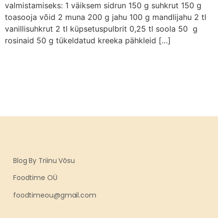
valmistamiseks: 1 väiksem sidrun 150 g suhkrut 150 g
toasooja võid 2 muna 200 g jahu 100 g mandlijahu 2 tl
vanillisuhkrut 2 tl küpsetuspulbrit 0,25 tl soola 50 g
rosinaid 50 g tükeldatud kreeka pähkleid […]
Blog By Triinu Võsu
Foodtime OÜ
foodtimeou@gmail.com