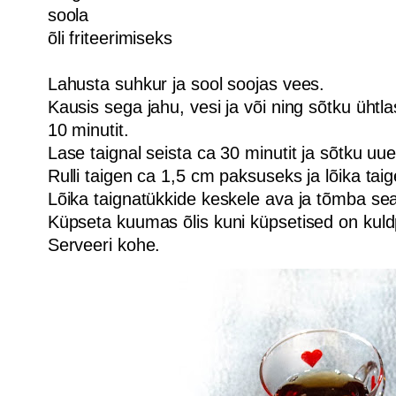
soola
õli friteerimiseks
Lahusta suhkur ja sool soojas vees.
Kausis sega jahu, vesi ja või ning sõtku ühtl
10 minutit.
Lase taignal seista ca 30 minutit ja sõtku uu
Rulli taigen ca 1,5 cm paksuseks ja lõika ta
Lõika taignatükkide keskele ava ja tõmba seal
Küpseta kuumas õlis kuni küpsetised on kuld
Serveeri kohe.