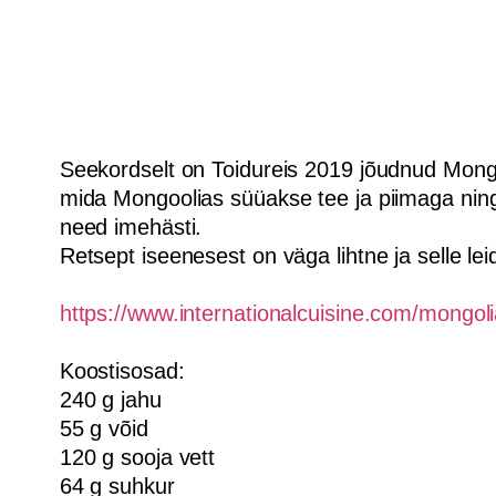
Seekordselt on Toidureis 2019 jõudnud Mongo
mida Mongoolias süüakse tee ja piimaga ning
need imehästi.
Retsept iseenesest on väga lihtne ja selle leids
https://www.internationalcuisine.com/mongoli
Koostisosad:
240 g jahu
55 g võid
120 g sooja vett
64 g suhkur