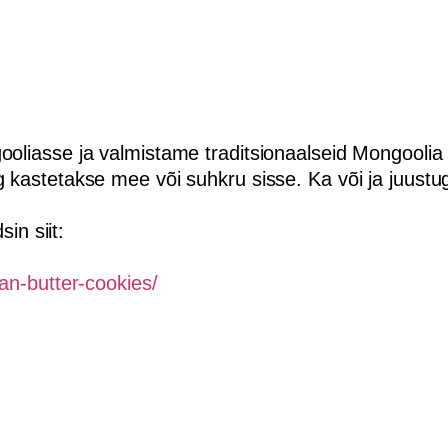
oliasse ja valmistame traditsionaalseid Mongoolia 
 kastetakse mee või suhkru sisse. Ka või ja juustu
in siit:
an-butter-cookies/