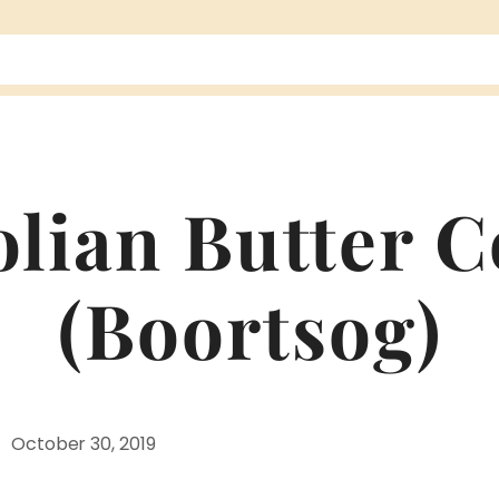
lian Butter C
(Boortsog)
October 30, 2019