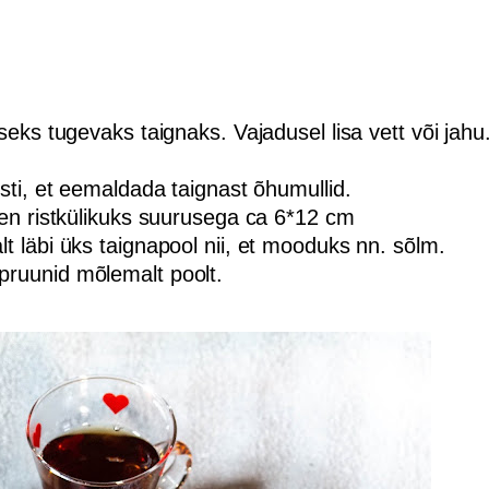
aseks tugevaks taignaks. Vajadusel lisa vett või jahu
esti, et eemaldada taignast õhumullid.
igen ristkülikuks suurusega ca 6*12 cm
t läbi üks taignapool nii, et mooduks nn. sõlm.
pruunid mõlemalt poolt.