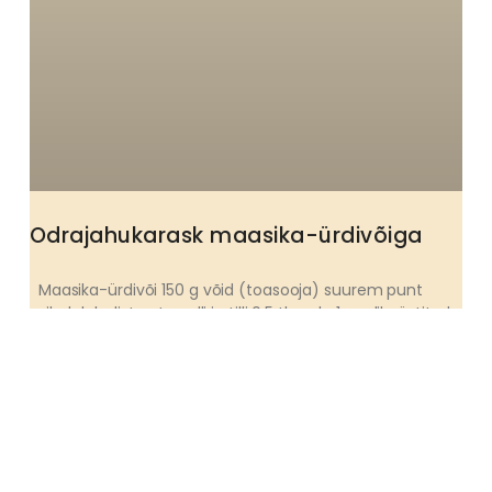
Odrajahukarask maasika-ürdivõiga
Maasika-ürdivõi 150 g võid (toasooja) suurem punt
siledalehelist peterselli ja tilli 0,5 tl soola 1 poolik röstitud
paprika 2 suuremat
EELROAD