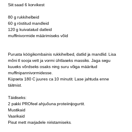
Siit saad 6 korvikest
80 g rukkihelbeid
60 g röstitud mandleid
120 g kuivatatud datleid
muffinivormide määrimiseks võid
Purusta köögikombainis rukkihelbed, datlid ja mandlid. Lisa
mõni tl sooja vett ja vormi ühtlaseks massiks. Jaga segu
kuueks võrdseks osaks ning suru võiga määritud
muffinipannivormidesse.
Küpseta 180 C juures ca 10 minutit. Lase jahtuda enne
täitmist.
Täidiseks:
2 pakki PROfeel ahjuõuna proteiinijogurtit.
Mustikaid
Vaarikaid
Pisut mett marjadele niristamiseks.