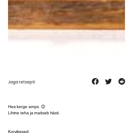
Jaga retsepti
Hea kerge amps. 😊
Lihtne teha ja maitseb hästi.
Korvikesed: