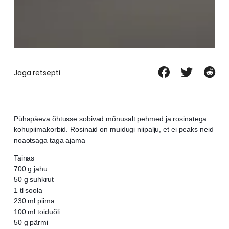
Jaga retsepti
Pühapäeva õhtusse sobivad mõnusalt pehmed ja rosinatega
kohupiimakorbid. Rosinaid on muidugi niipalju, et ei peaks neid
noaotsaga taga ajama
Tainas
700 g jahu
50 g suhkrut
1 tl soola
230 ml piima
100 ml toiduõli
50 g pärmi