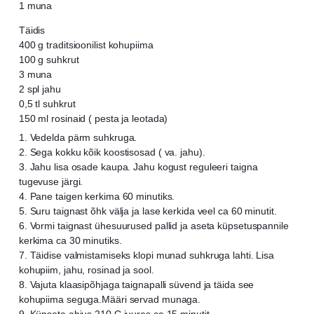
1 muna
Täidis
400 g traditsioonilist kohupiima
100 g suhkrut
3 muna
2 spl jahu
0,5 tl suhkrut
150 ml rosinaid ( pesta ja leotada)
1. Vedelda pärm suhkruga.
2. Sega kokku kõik koostisosad ( va. jahu).
3. Jahu lisa osade kaupa. Jahu kogust reguleeri taigna
tugevuse järgi.
4. Pane taigen kerkima 60 minutiks.
5. Suru taignast õhk välja ja lase kerkida veel ca 60 minutit.
6. Vormi taignast ühesuurused pallid ja aseta küpsetuspannile
kerkima ca 30 minutiks.
7. Täidise valmistamiseks klopi munad suhkruga lahti. Lisa
kohupiim, jahu, rosinad ja sool.
8. Vajuta klaasipõhjaga taignapalli süvend ja täida see
kohupiima seguga.Määri servad munaga.