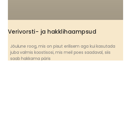
Verivorsti- ja hakklihaampsud
Jõulune roog, mis on pisut erilisem aga kui kasutada
juba valmis koostisosi, mis meil poes saadaval, siis
saab hakkama päris
EELROAD