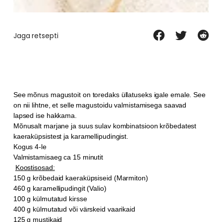
Jaga retsepti
See mõnus magustoit on toredaks üllatuseks igale emale. See
on nii lihtne, et selle magustoidu valmistamisega saavad
lapsed ise hakkama.
Mõnusalt marjane ja suus sulav kombinatsioon krõbedatest
kaeraküpsistest ja karamellipudingist.
Kogus 4-le
Valmistamisaeg ca 15 minutit
Koostisosad:
150 g krõbedaid kaeraküpsiseid (Marmiton)
460 g karamellipudingit (Valio)
100 g külmutatud kirsse
400 g külmutatud või värskeid vaarikaid
125 g mustikaid