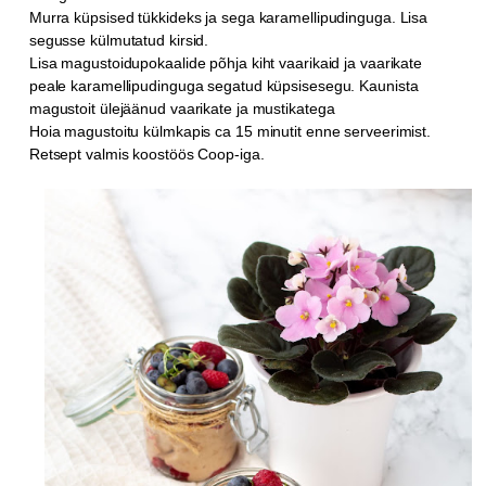
Murra küpsised tükkideks ja sega karamellipudinguga. Lisa
segusse külmutatud kirsid.
Lisa magustoidupokaalide põhja kiht vaarikaid ja vaarikate
peale karamellipudinguga segatud küpsisesegu. Kaunista
magustoit ülejäänud vaarikate ja mustikatega
Hoia magustoitu külmkapis ca 15 minutit enne serveerimist.
Retsept valmis koostöös Coop-iga.