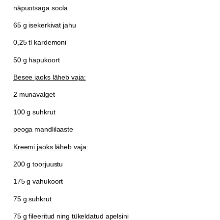
näpuotsaga soola
65 g isekerkivat jahu
0,25 tl kardemoni
50 g hapukoort
Besee jaoks läheb vaja:
2 munavalget
100 g suhkrut
peoga mandlilaaste
Kreemi jaoks läheb vaja:
200 g toorjuustu
175 g vahukoort
75 g suhkrut
75 g fileeritud ning tükeldatud apelsini