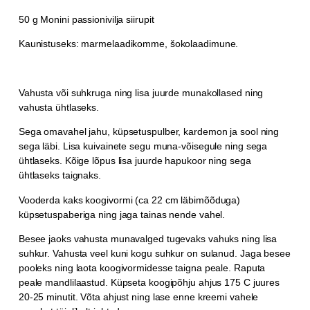
50 g Monini passionivilja siirupit
Kaunistuseks: marmelaadikomme, šokolaadimune.
Vahusta või suhkruga ning lisa juurde munakollased ning
vahusta ühtlaseks.
Sega omavahel jahu, küpsetuspulber, kardemon ja sool ning
sega läbi. Lisa kuivainete segu muna-võisegule ning sega
ühtlaseks. Kõige lõpus lisa juurde hapukoor ning sega
ühtlaseks taignaks.
Vooderda kaks koogivormi (ca 22 cm läbimõõduga)
küpsetuspaberiga ning jaga tainas nende vahel.
Besee jaoks vahusta munavalged tugevaks vahuks ning lisa
suhkur. Vahusta veel kuni kogu suhkur on sulanud. Jaga besee
pooleks ning laota koogivormidesse taigna peale. Raputa
peale mandlilaastud. Küpseta koogipõhju ahjus 175 C juures
20-25 minutit. Võta ahjust ning lase enne kreemi vahele