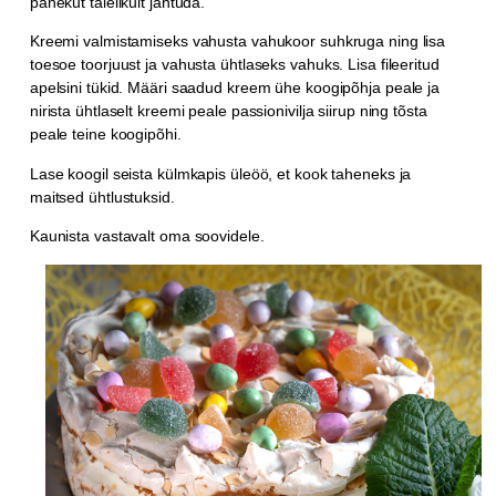
panekut täielikult jahtuda.
Kreemi valmistamiseks vahusta vahukoor suhkruga ning lisa
toesoe toorjuust ja vahusta ühtlaseks vahuks. Lisa fileeritud
apelsini tükid. Määri saadud kreem ühe koogipõhja peale ja
nirista ühtlaselt kreemi peale passionivilja siirup ning tõsta
peale teine koogipõhi.
Lase koogil seista külmkapis üleöö, et kook taheneks ja
maitsed ühtlustuksid.
Kaunista vastavalt oma soovidele.