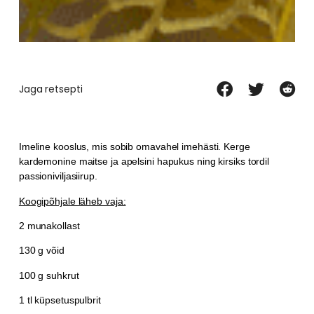
Jaga retsepti
Imeline kooslus, mis sobib omavahel imehästi. Kerge
kardemonine maitse ja apelsini hapukus ning kirsiks tordil
passioniviljasiirup.
Koogipõhjale läheb vaja:
2 munakollast
130 g võid
100 g suhkrut
1 tl küpsetuspulbrit