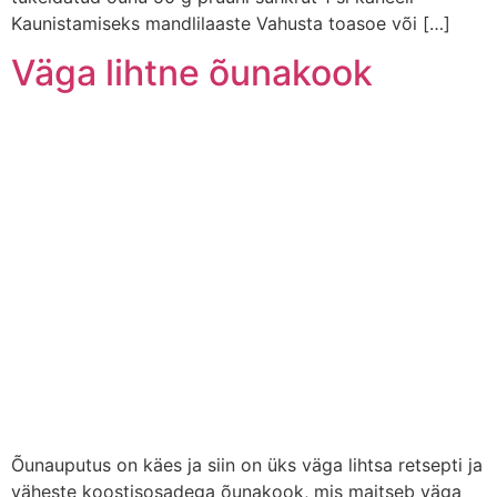
Kaunistamiseks mandlilaaste Vahusta toasoe või […]
Väga lihtne õunakook
Õunauputus on käes ja siin on üks väga lihtsa retsepti ja
väheste koostisosadega õunakook, mis maitseb väga