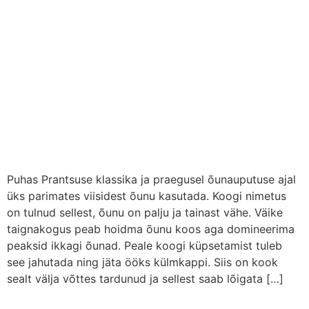
Puhas Prantsuse klassika ja praegusel õunauputuse ajal
üks parimates viisidest õunu kasutada. Koogi nimetus
on tulnud sellest, õunu on palju ja tainast vähe. Väike
taignakogus peab hoidma õunu koos aga domineerima
peaksid ikkagi õunad. Peale koogi küpsetamist tuleb
see jahutada ning jäta ööks külmkappi. Siis on kook
sealt välja võttes tardunud ja sellest saab lõigata […]