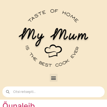
Õunaleib