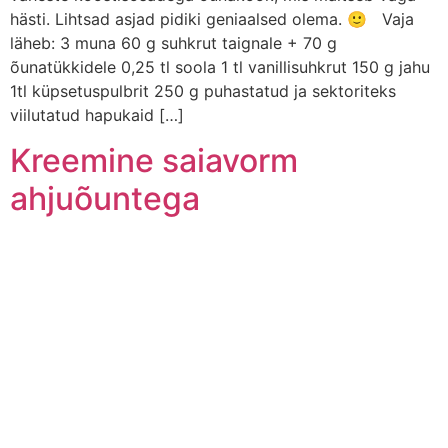
hästi. Lihtsad asjad pidiki geniaalsed olema. 🙂 Vaja
läheb: 3 muna 60 g suhkrut taignale + 70 g
õunatükkidele 0,25 tl soola 1 tl vanillisuhkrut 150 g jahu
1tl küpsetuspulbrit 250 g puhastatud ja sektoriteks
viilutatud hapukaid […]
Kreemine saiavorm
ahjuõuntega