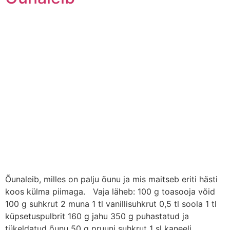
Õunaleib, milles on palju õunu ja mis maitseb eriti hästi
koos külma piimaga. Vaja läheb: 100 g toasooja võid
100 g suhkrut 2 muna 1 tl vanillisuhkrut 0,5 tl soola 1 tl
küpsetuspulbrit 160 g jahu 350 g puhastatud ja
tükeldatud õunu 50 g pruuni suhkrut 1 sl kaneeli