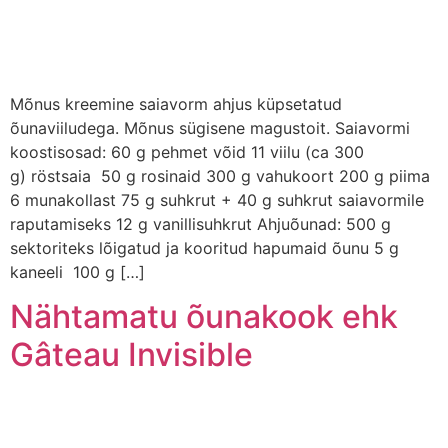
Mõnus kreemine saiavorm ahjus küpsetatud
õunaviiludega. Mõnus sügisene magustoit. Saiavormi
koostisosad: 60 g pehmet võid 11 viilu (ca 300
g) röstsaia 50 g rosinaid 300 g vahukoort 200 g piima
6 munakollast 75 g suhkrut + 40 g suhkrut saiavormile
raputamiseks 12 g vanillisuhkrut Ahjuõunad: 500 g
sektoriteks lõigatud ja kooritud hapumaid õunu 5 g
kaneeli 100 g […]
Nähtamatu õunakook ehk
Gâteau Invisible