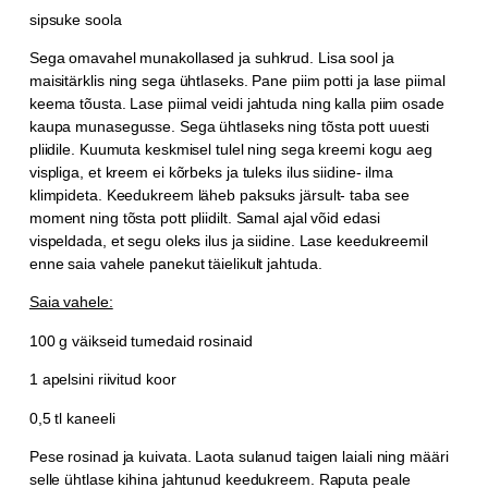
sipsuke soola
Sega omavahel munakollased ja suhkrud. Lisa sool ja
maisitärklis ning sega ühtlaseks. Pane piim potti ja lase piimal
keema tõusta. Lase piimal veidi jahtuda ning kalla piim osade
kaupa munasegusse. Sega ühtlaseks ning tõsta pott uuesti
pliidile. Kuumuta keskmisel tulel ning sega kreemi kogu aeg
vispliga, et kreem ei kõrbeks ja tuleks ilus siidine- ilma
klimpideta. Keedukreem läheb paksuks järsult- taba see
moment ning tõsta pott pliidilt. Samal ajal võid edasi
vispeldada, et segu oleks ilus ja siidine. Lase keedukreemil
enne saia vahele panekut täielikult jahtuda.
Saia vahele:
100 g väikseid tumedaid rosinaid
1 apelsini riivitud koor
0,5 tl kaneeli
Pese rosinad ja kuivata. Laota sulanud taigen laiali ning määri
selle ühtlase kihina jahtunud keedukreem. Raputa peale