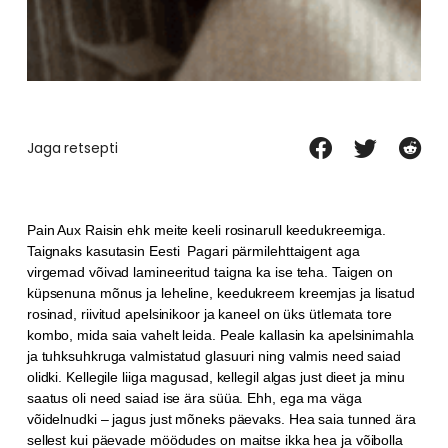
Jaga retsepti
Pain Aux Raisin ehk meite keeli rosinarull keedukreemiga.
Taignaks kasutasin Eesti Pagari pärmilehttaigent aga
virgemad võivad lamineeritud taigna ka ise teha. Taigen on
küpsenuna mõnus ja leheline, keedukreem kreemjas ja lisatud
rosinad, riivitud apelsinikoor ja kaneel on üks ütlemata tore
kombo, mida saia vahelt leida. Peale kallasin ka apelsinimahla
ja tuhksuhkruga valmistatud glasuuri ning valmis need saiad
olidki. Kellegile liiga magusad, kellegil algas just dieet ja minu
saatus oli need saiad ise ära süüa. Ehh, ega ma väga
võidelnudki – jagus just mõneks päevaks. Hea saia tunned ära
sellest kui päevade möödudes on maitse ikka hea ja võibolla