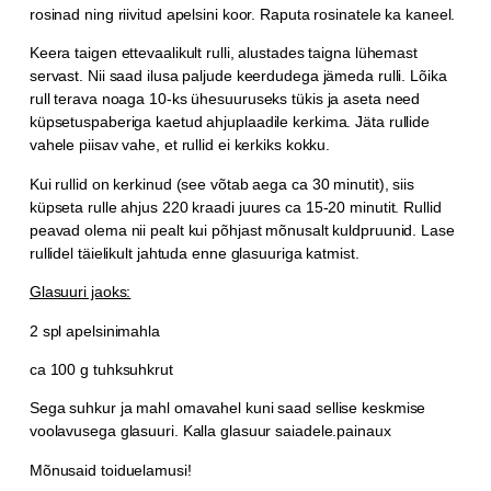
rosinad ning riivitud apelsini koor. Raputa rosinatele ka kaneel.
Keera taigen ettevaalikult rulli, alustades taigna lühemast
servast. Nii saad ilusa paljude keerdudega jämeda rulli. Lõika
rull terava noaga 10-ks ühesuuruseks tükis ja aseta need
küpsetuspaberiga kaetud ahjuplaadile kerkima. Jäta rullide
vahele piisav vahe, et rullid ei kerkiks kokku.
Kui rullid on kerkinud (see võtab aega ca 30 minutit), siis
küpseta rulle ahjus 220 kraadi juures ca 15-20 minutit. Rullid
peavad olema nii pealt kui põhjast mõnusalt kuldpruunid. Lase
rullidel täielikult jahtuda enne glasuuriga katmist.
Glasuuri jaoks:
2 spl apelsinimahla
ca 100 g tuhksuhkrut
Sega suhkur ja mahl omavahel kuni saad sellise keskmise
voolavusega glasuuri. Kalla glasuur saiadele.painaux
Mõnusaid toiduelamusi!