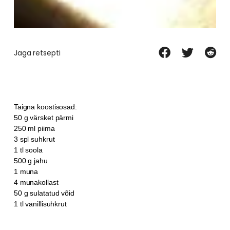
Jaga retsepti
Taigna koostisosad:
50 g värsket pärmi
250 ml piima
3 spl suhkrut
1 tl soola
500 g jahu
1 muna
4 munakollast
50 g sulatatud võid
1 tl vanillisuhkrut