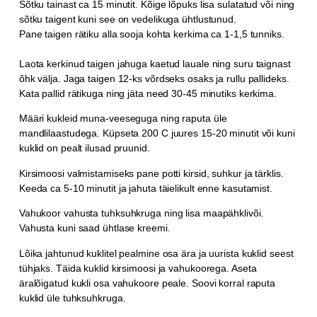
Sõtku tainast ca 15 minutit. Kõige lõpuks lisa sulatatud või ning
sõtku taigent kuni see on vedelikuga ühtlustunud.
Pane taigen rätiku alla sooja kohta kerkima ca 1-1,5 tunniks.
Laota kerkinud taigen jahuga kaetud lauale ning suru taignast
õhk välja. Jaga taigen 12-ks võrdseks osaks ja rullu pallideks.
Kata pallid rätikuga ning jäta need 30-45 minutiks kerkima.
Määri kukleid muna-veeseguga ning raputa üle
mandlilaastudega. Küpseta 200 C juures 15-20 minutit või kuni
kuklid on pealt ilusad pruunid.
Kirsimoosi valmistamiseks pane potti kirsid, suhkur ja tärklis.
Keeda ca 5-10 minutit ja jahuta täielikult enne kasutamist.
Vahukoor vahusta tuhksuhkruga ning lisa maapähklivõi.
Vahusta kuni saad ühtlase kreemi.
Lõika jahtunud kuklitel pealmine osa ära ja uurista kuklid seest
tühjaks. Täida kuklid kirsimoosi ja vahukoorega. Aseta
äralõigatud kukli osa vahukoore peale. Soovi korral raputa
kuklid üle tuhksuhkruga.