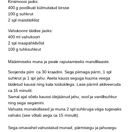
Kirsimoosi jaoks:
400 g poolikuid külmutatud kirsse
100 g suhkrut
2 spl maisitärklist
Vahukoore täidise jaoks:
400 ml vahukoort
2 spl maapähklivõid
100 g tuhksuhkrut
Määrimiseks muna ja peale raputamiseks mandlilaaste.
Soojenda piim ca 30 kraadini. Sega piimaga pärm, 1 spl
suhkrut ja 1 spl jahu. Aseta kauss seguga kuuma veega
täidetud kaussi ning kata toidukilega. Lase pärmil aktiveeruda
ca 15 minutit.
Samal ajal sõelu kaussi ülejäänud jahu, sool ja vanillisuhkur
ning sega segamini.
Vahusta munakollased ja muna 2 spl suhkruga väga tugevaks
vahuks (see võtab aega ca 15 minutit).
Sega omavahel vahustatud munad, pärmisegu ja jahusegu.