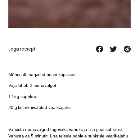
Jaga retsepti
Mõnusalt marjased beseeküpsised
Vaja läheb 2 munavalget
175 g sughkrut
20 g külmkuivatatud vaarikajahu
Vahusta munavalged tugevaks vahuks ja lisa pool suhkrust.
Vahusta ca 5 minutit. Lisa teisele poolele suhkrule vaarikajahu