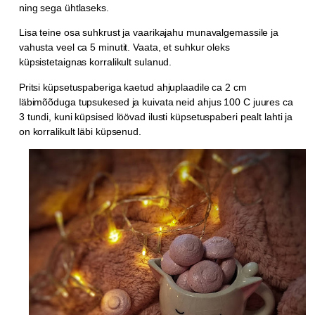
ning sega ühtlaseks.
Lisa teine osa suhkrust ja vaarikajahu munavalgemassile ja
vahusta veel ca 5 minutit. Vaata, et suhkur oleks
küpsistetaignas korralikult sulanud.
Pritsi küpsetuspaberiga kaetud ahjuplaadile ca 2 cm
läbimõõduga tupsukesed ja kuivata neid ahjus 100 C juures ca
3 tundi, kuni küpsised löövad ilusti küpsetuspaberi pealt lahti ja
on korralikult läbi küpsenud.