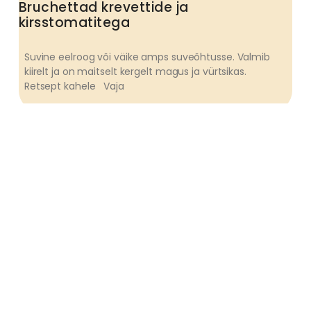
Bruchettad krevettide ja
kirsstomatitega
Suvine eelroog või väike amps suveõhtusse. Valmib
kiirelt ja on maitselt kergelt magus ja vürtsikas.
Retsept kahele Vaja
EESTI SÜNNIPÄEV